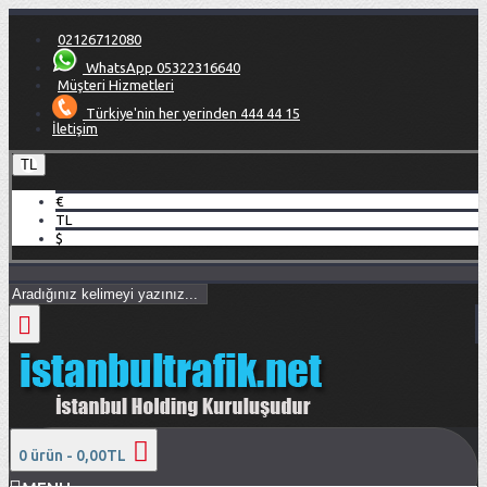
02126712080
WhatsApp 05322316640
Müşteri Hizmetleri
Türkiye'nin her yerinden 444 44 15
İletişim
TL
€
TL
$
0 ürün - 0,00TL