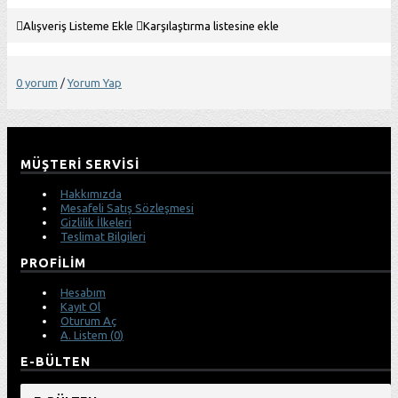
Alışveriş Listeme Ekle
Karşılaştırma listesine ekle
0 yorum
/
Yorum Yap
MÜŞTERI SERVISI
Hakkımızda
Mesafeli Satış Sözleşmesi
Gizlilik İlkeleri
Teslimat Bilgileri
PROFILIM
Hesabım
Kayıt Ol
Oturum Aç
A. Listem (
0
)
E-BÜLTEN