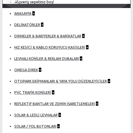
MENU
Alışveriş sepetiniz boş!
+
ANASAYFA
+
DELİNATÖRLER
+
DİKMELER & BARİYERLER & BARİKATLAR
+
HIZ KESİCİ & KABLO KORUYUCU KASİSLERİ
+
LEVHALI KONİLER & REKLAM DUBALARI
+
OMEGA DIREK
+
OTOPARK EKİPMANLARI & YAYA YOLU DÜZENLEYİCİLER
+
PVC TRAFİK KONİLERİ
+
REFLEKTİF BANTLAR VE ZEMİN İŞARETLEMELERİ
+
SOLAR & LEDLİ LEVHALAR
+
SOLAR / YOL BUTONLARI