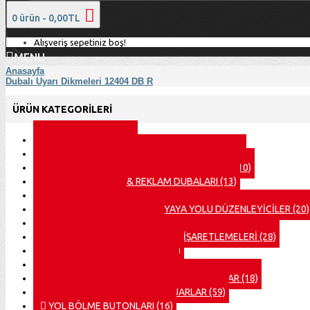
0 ürün - 0,00TL
Alışveriş sepetiniz boş!
MENU
Anasayfa
Dubalı Uyarı Dikmeleri 12404 DB R
ÜRÜN KATEGORILERI
DELİNATÖRLER
(35)
DİKMELER & BARİYERLER & BARİKATLAR
(32)
HIZ KESİCİ & KABLO KORUYUCU KASİSLERİ
(10)
LEVHALI KONİLER & REKLAM DUBALARI
(13)
Omega Direk
(12)
OTOPARK EKİPMANLARI & YAYA YOLU DÜZENLEYİCİLER
(20)
PVC TRAFİK KONİLERİ
(23)
REFLEKTİF BANTLAR ve ZEMİN İŞARETLEMELERİ
(28)
SOLAR & LEDLİ LEVHALAR
(60)
SOLAR / YOL BUTONLARI
(16)
SOLAR LEDLİ LAMBALAR & LEDLİ LEVHALAR
(18)
TRAFİK LEVHALARI ve AKSESUARLAR
(59)
YOL BÖLME BUTONLARI
(16)