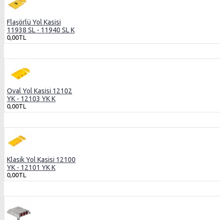
Flaşörlü Yol Kasisi
11938 SL - 11940 SL K
0,00TL
Oval Yol Kasisi 12102
YK - 12103 YK K
0,00TL
Klasik Yol Kasisi 12100
YK - 12101 YK K
0,00TL