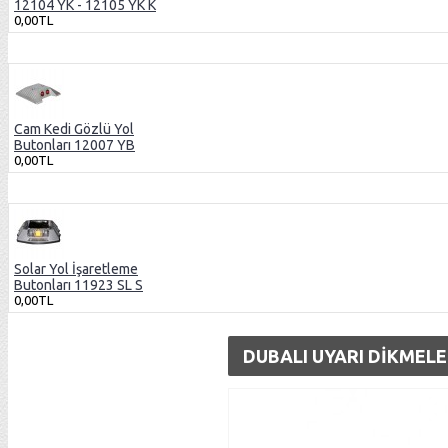
12104 YK - 12105 YK K
0,00TL
Cam Kedi Gözlü Yol
Butonları 12007 YB
0,00TL
Solar Yol İşaretleme
Butonları 11923 SL S
0,00TL
DUBALI UYARI DIKMELER