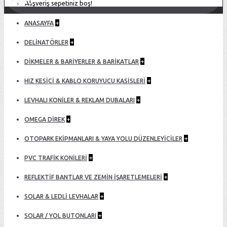
MENU
Alışveriş sepetiniz boş!
+
ANASAYFA
+
DELİNATÖRLER
+
DİKMELER & BARİYERLER & BARİKATLAR
+
HIZ KESİCİ & KABLO KORUYUCU KASİSLERİ
+
LEVHALI KONİLER & REKLAM DUBALARI
+
OMEGA DIREK
+
OTOPARK EKİPMANLARI & YAYA YOLU DÜZENLEYİCİLER
+
PVC TRAFİK KONİLERİ
+
REFLEKTİF BANTLAR VE ZEMİN İŞARETLEMELERİ
+
SOLAR & LEDLİ LEVHALAR
+
SOLAR / YOL BUTONLARI