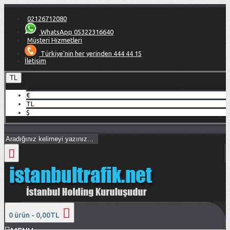
02126712080
WhatsApp 05322316640
Müşteri Hizmetleri
Türkiye'nin her yerinden 444 44 15
İletişim
TL
€
TL
$
0 ürün - 0,00TL