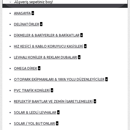
MENU
Alışveriş sepetiniz boş!
+
ANASAYFA
+
DELİNATÖRLER
+
DİKMELER & BARİYERLER & BARİKATLAR
+
HIZ KESİCİ & KABLO KORUYUCU KASİSLERİ
+
LEVHALI KONİLER & REKLAM DUBALARI
+
OMEGA DIREK
+
OTOPARK EKİPMANLARI & YAYA YOLU DÜZENLEYİCİLER
+
PVC TRAFİK KONİLERİ
+
REFLEKTİF BANTLAR VE ZEMİN İŞARETLEMELERİ
+
SOLAR & LEDLİ LEVHALAR
+
SOLAR / YOL BUTONLARI