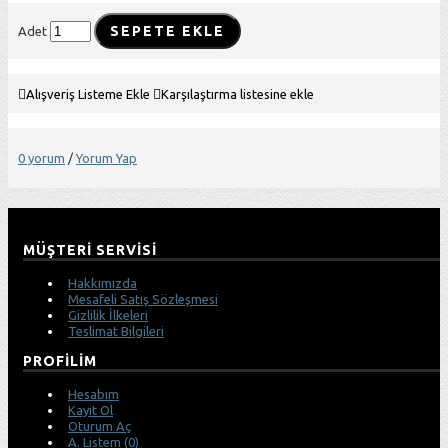
SEPETE EKLE
Adet
Alışveriş Listeme Ekle
Karşılaştırma listesine ekle
0 yorum
/
Yorum Yap
MÜŞTERI SERVISI
Hakkımızda
Mesafeli Satış Sözleşmesi
Gizlilik İlkeleri
Teslimat Bilgileri
PROFILIM
Hesabım
Kayıt Ol
Oturum Aç
A. Listem (
0
)