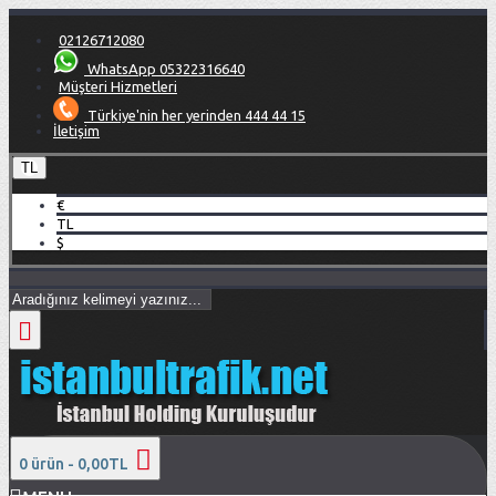
02126712080
WhatsApp 05322316640
Müşteri Hizmetleri
Türkiye'nin her yerinden 444 44 15
İletişim
TL
€
TL
$
0 ürün - 0,00TL