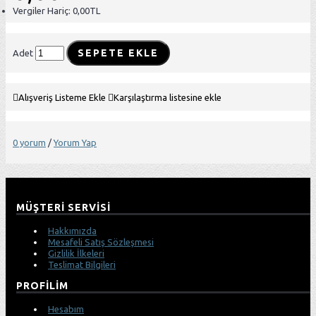
Vergiler Hariç: 0,00TL
SEPETE EKLE
Adet
Alışveriş Listeme Ekle
Karşılaştırma listesine ekle
0 yorum
/
Yorum Yap
MÜŞTERI SERVISI
Hakkımızda
Mesafeli Satış Sözleşmesi
Gizlilik İlkeleri
Teslimat Bilgileri
PROFILIM
Hesabım