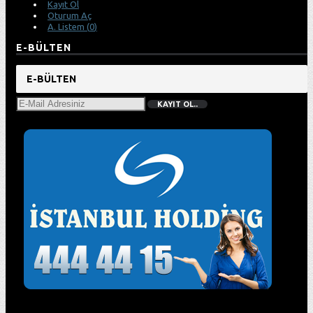
Kayıt Ol
Oturum Aç
A. Listem (
0
)
E-BÜLTEN
E-BÜLTEN
KAYIT OL..