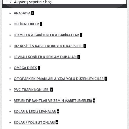
MENU
Alışveriş sepetiniz boş!
+
ANASAYFA
+
DELİNATÖRLER
+
DİKMELER & BARİYERLER & BARİKATLAR
+
HIZ KESİCİ & KABLO KORUYUCU KASİSLERİ
+
LEVHALI KONİLER & REKLAM DUBALARI
+
OMEGA DIREK
+
OTOPARK EKİPMANLARI & YAYA YOLU DÜZENLEYİCİLER
+
PVC TRAFİK KONİLERİ
+
REFLEKTİF BANTLAR VE ZEMİN İŞARETLEMELERİ
+
SOLAR & LEDLİ LEVHALAR
+
SOLAR / YOL BUTONLARI