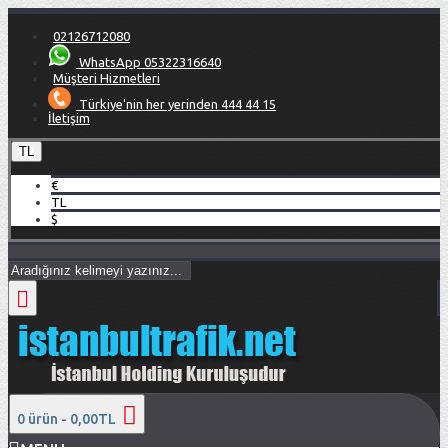
02126712080
WhatsApp 05322316640
Müşteri Hizmetleri
Türkiye'nin her yerinden 444 44 15
İletişim
TL
€
TL
$
0 ürün - 0,00TL