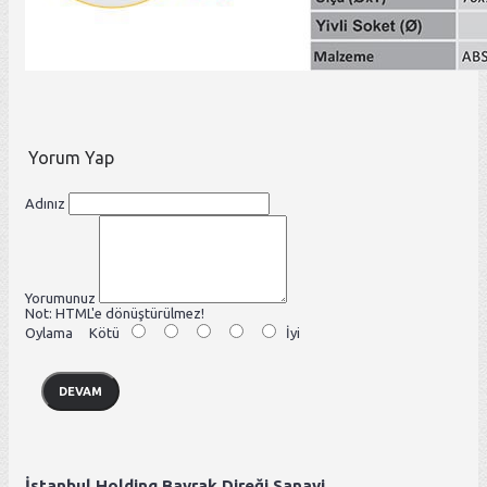
Yorum Yap
Adınız
Yorumunuz
Not:
HTML'e dönüştürülmez!
Oylama
Kötü
İyi
DEVAM
İstanbul Holding Bayrak Direği Sanayi