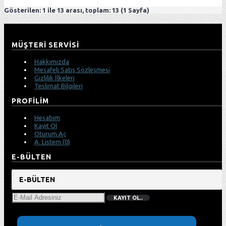
Gösterilen: 1 ile 13 arası, toplam: 13 (1 Sayfa)
MÜŞTERI SERVISI
Hakkımızda
Mesafeli Satış Sözleşmesi
Gizlilik İlkeleri
Teslimat Bilgileri
PROFILIM
Hesabım
Kayıt Ol
Oturum Aç
A. Listem (
0
)
E-BÜLTEN
E-BÜLTEN
KAYIT OL..