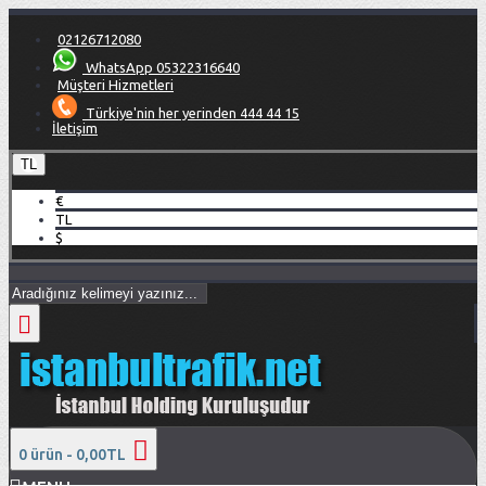
02126712080
WhatsApp 05322316640
Müşteri Hizmetleri
Türkiye'nin her yerinden 444 44 15
İletişim
TL
€
TL
$
0 ürün - 0,00TL