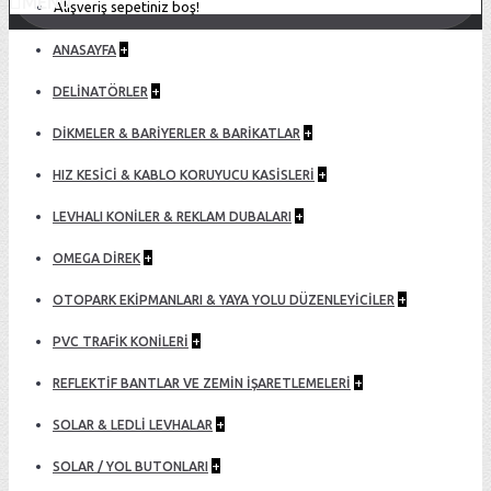
MENU
Alışveriş sepetiniz boş!
+
ANASAYFA
+
DELİNATÖRLER
+
DİKMELER & BARİYERLER & BARİKATLAR
+
HIZ KESİCİ & KABLO KORUYUCU KASİSLERİ
+
LEVHALI KONİLER & REKLAM DUBALARI
+
OMEGA DIREK
+
OTOPARK EKİPMANLARI & YAYA YOLU DÜZENLEYİCİLER
+
PVC TRAFİK KONİLERİ
+
REFLEKTİF BANTLAR VE ZEMİN İŞARETLEMELERİ
+
SOLAR & LEDLİ LEVHALAR
+
SOLAR / YOL BUTONLARI