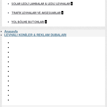
+
SOLAR LEDLİ LAMBALAR & LEDLİ LEVHALAR
+
TRAFİK LEVHALARI VE AKSESUARLAR
+
YOL BÖLME BUTONLARI
Anasayfa
LEVHALI KONİLER & REKLAM DUBALARI
Oturum Aç
Kayıt Ol
Parolamı Unuttum
Hesabım
Adres Defterlerim
Alışveriş Listem
Siparişlerim
Dosyalarım
Puanlarım
İade Taleplerim
Bakiye İşlemlerim
Bülten Aboneliği
Tekrarlayan Ödemeler